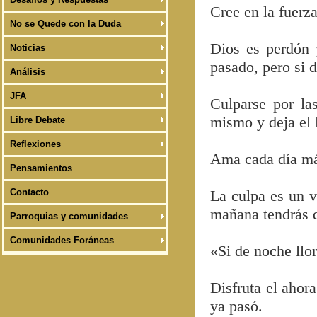
Cree en la fuer
No se Quede con la Duda
Dios es perdón 
Noticias
pasado, pero si d
Análisis
JFA
Culparse por las
mismo y deja el l
Libre Debate
Reflexiones
Ama cada día más
Pensamientos
Contacto
La culpa es un vi
mañana tendrás q
Parroquias y comunidades
Comunidades Foráneas
«Si de noche llor
Disfruta el ahora
ya pasó.