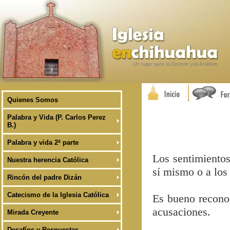
Quienes Somos
Palabra y Vida (P. Carlos Perez
B.)
Palabra y vida 2ª parte
Los sentimientos
Nuestra herencia Católica
sí mismo o a los
Rincón del padre Dizán
Catecismo de la Iglesia Católica
Es bueno reconoc
acusaciones.
Mirada Creyente
Desafíos y Respuestas