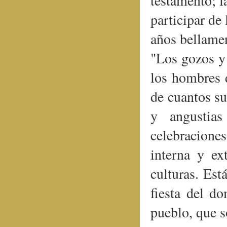
testamento; l
participar de
años bellamen
"
Los gozos y 
los hombres 
de cuantos su
y angustias
celebraciones
interna y ex
culturas. Est
fiesta del d
pueblo, que 