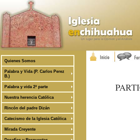
Quienes Somos
Palabra y Vida (P. Carlos Perez
B.)
PARTI
Palabra y vida 2ª parte
Nuestra herencia Católica
Rincón del padre Dizán
Catecismo de la Iglesia Católica
Mirada Creyente
Desafíos y Respuestas