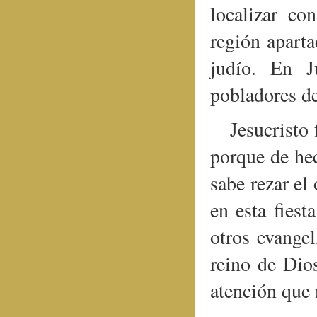
localizar co
región aparta
judío. En J
pobladores de
Jesucristo 
porque de hec
sabe rezar el
en esta fiest
otros evangel
reino de Dio
atención que 