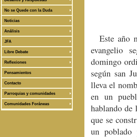
No se Quede con la Duda
Noticias
Análisis
Este año n
JFA
evangelio s
Libre Debate
domingo ordi
Reflexiones
según san Ju
Pensamientos
lleva el nomb
Contacto
en un puebl
Parroquias y comunidades
Comunidades Foráneas
hablando de l
que se const
un poblado 