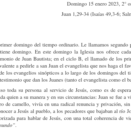
Domingo 15 enero 2023, 2° or
Juan 1,29-34 (Isaías 49,3-6; Sal
 primer domingo del tiempo ordinario. Le llamamos segundo 
iene domingo. En este domingo la Iglesia nos ofrece cada
imonio de Juan Bautista; en el ciclo B, el llamado de los pri
alente a pedirle a san Juan el evangelista que nos haga el fav
de los evangelios sinópticos a lo largo de los domingos del t
estimonio que dan los Juanes (tanto el evangelista como el ba
uso toda su persona al servicio de Jesús, como es de esper
ada quien a su manera y en sus circunstancias: Juan se fue a v
ro de camello, vivía en una radical renuncia y privación, sin
onocer a Jesús al pueblo, a los pecadores que bajaban al río
orizada para hablar de Jesús, con una total coherencia de 
 mundo”
.