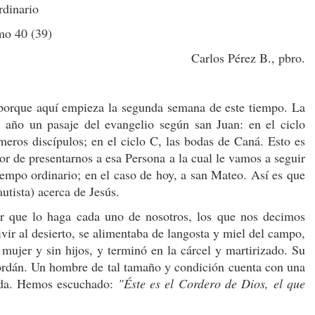
dinario
mo 40 (39)
Carlos Pérez B., pbro.
porque aquí empieza la segunda semana de este tiempo. La
 año un pasaje del evangelio según san Juan: en el ciclo
meros discípulos; en el ciclo C, las bodas de Caná. Esto es
or de presentarnos a esa Persona a la cual le vamos a seguir
iempo ordinario; en el caso de hoy, a san Mateo. Así es que
utista) acerca de Jesús.
ar que lo haga cada uno de nosotros, los que nos decimos
ivir al desierto, se alimentaba de langosta y miel del campo,
 mujer y sin hijos, y terminó en la cárcel y martirizado. Su
 Jordán. Un hombre de tal tamaño y condición cuenta con una
vida. Hemos escuchado:
"Éste es el Cordero de Dios, el que