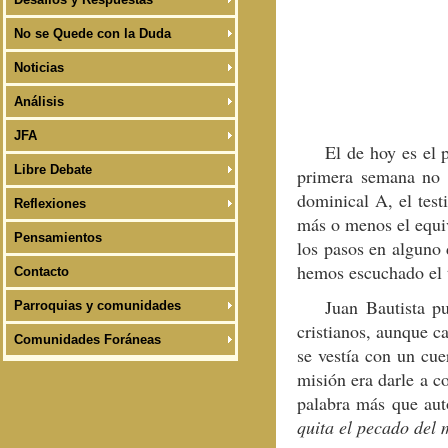
No se Quede con la Duda
Noticias
Análisis
JFA
El de hoy es el
Libre Debate
primera semana no t
dominical A, el test
Reflexiones
más o menos el equiv
Pensamientos
los pasos en alguno 
hemos escuchado el t
Contacto
Juan Bautista p
Parroquias y comunidades
cristianos, aunque c
Comunidades Foráneas
se vestía con un cue
misión era darle a c
palabra más que aut
quita el pecado del