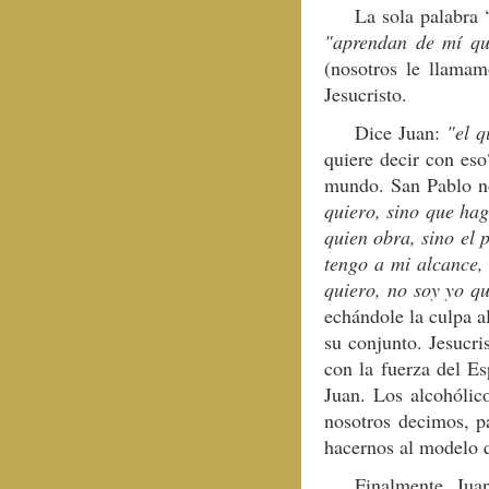
La sola palabra 
"aprendan de mí q
(nosotros le llamam
Jesucristo.
Dice Juan:
"el 
quiere decir con es
mundo. San Pablo no
quiero, sino que hag
quien obra, sino el 
tengo a mi alcance, 
quiero, no soy yo qu
echándole la culpa a
su conjunto. Jesucri
con la fuerza del Es
Juan. Los alcohólic
nosotros decimos, pa
hacernos al modelo 
Finalmente, Jua