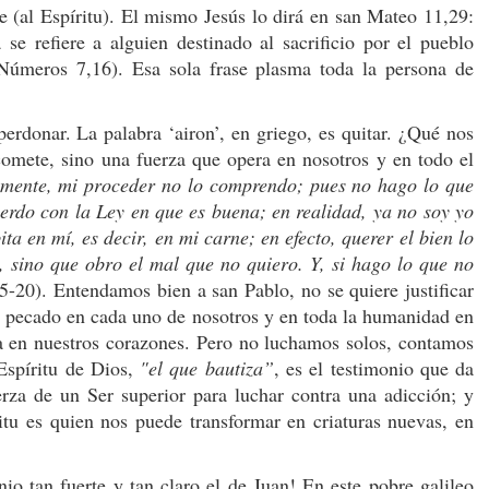
 (al Espíritu). El mismo Jesús lo dirá en san Mateo 11,29:
 se refiere a alguien destinado al sacrificio por el pueblo
 Números 7,16). Esa sola frase plasma toda la persona de
perdonar. La palabra ‘airon’, en griego, es quitar. ¿Qué nos
omete, sino una fuerza que opera en nosotros y en todo el
mente, mi proceder no lo comprendo; pues no hago lo que
uerdo con la Ley en que es buena; en realidad, ya no soy yo
a en mí, es decir, en mi carne; en efecto, querer el bien lo
, sino que obro el mal que no quiero. Y, si hago lo que no
20). Entendamos bien a san Pablo, no se quiere justificar
del pecado en cada uno de nosotros y en toda la humanidad en
da en nuestros corazones. Pero no luchamos solos, contamos
 Espíritu de Dios,
"el que bautiza”
, es el testimonio que da
rza de un Ser superior para luchar contra una adicción; y
itu es quien nos puede transformar en criaturas nuevas, en
nio tan fuerte y tan claro el de Juan! En este pobre galileo