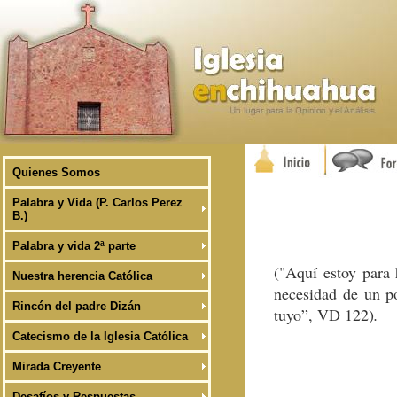
Quienes Somos
Palabra y Vida (P. Carlos Perez
B.)
Palabra y vida 2ª parte
("Aquí estoy para 
Nuestra herencia Católica
necesidad de un po
Rincón del padre Dizán
tuyo”, VD 122)
.
Catecismo de la Iglesia Católica
Mirada Creyente
Desafíos y Respuestas