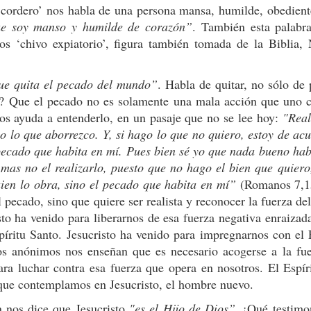
‘cordero’ nos habla de una persona mansa, humilde, obediente
ue soy manso y humilde de corazón”
. También esta palabra
os ‘chivo expiatorio’, figura también tomada de la Biblia,
que quita el pecado del mundo”
. Habla de quitar, no sólo de 
o? Que el pecado no es solamente una mala acción que uno c
s ayuda a entenderlo, en un pasaje que no se lee hoy:
"
Real
o lo que aborrezco. Y, si hago lo que no quiero, estoy de ac
pecado que habita en mí. Pues bien sé yo que nada bueno habit
mas no el realizarlo, puesto que no hago el bien que quiero
ien lo obra, sino el pecado que habita en mí”
(Romanos 7,15-
l pecado, sino que quiere ser realista y reconocer la fuerza 
sto ha venido para liberarnos de esa fuerza negativa enraiza
píritu Santo. Jesucristo ha venido para impregnarnos con el
os anónimos nos enseñan que es necesario acogerse a la fue
ra luchar contra esa fuerza que opera en nosotros. El Espír
que contemplamos en Jesucristo, el hombre nuevo.
n nos dice que Jesucristo
"es el Hijo de Dios”
. ¡Qué testimo