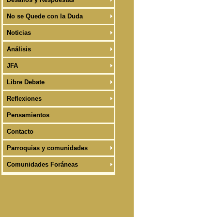
No se Quede con la Duda
Noticias
Análisis
JFA
Libre Debate
Reflexiones
Pensamientos
Contacto
Parroquias y comunidades
Comunidades Foráneas