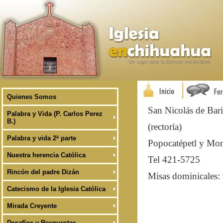
Quienes Somos
San Nicolás de Bari
Palabra y Vida (P. Carlos Perez
B.)
(rectoría)
Palabra y vida 2ª parte
Popocatépetl y Mo
Nuestra herencia Católica
Tel 421-5725
Rincón del padre Dizán
Misas dominicales:
Catecismo de la Iglesia Católica
Mirada Creyente
Desafíos y Respuestas