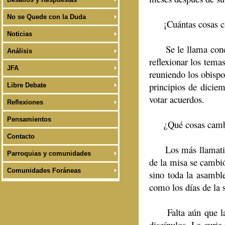
No se Quede con la Duda
¡Cuántas cosas camb
Noticias
Se le llama concili
Análisis
reflexionar los tema
JFA
reuniendo los obispo
principios de diciem
Libre Debate
votar acuerdos.
Reflexiones
Pensamientos
¿Qué cosas cambiar
Contacto
Los más llamativos 
Parroquias y comunidades
de la misa se cambió
Comunidades Foráneas
sino toda la asamble
como los días de la
Falta aún que la Mi
discípulos. La curia