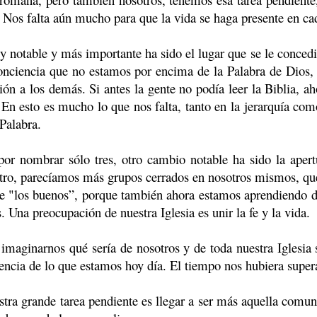
Nos falta aún mucho para que la vida se haga presente en ca
ble y más importante ha sido el lugar que se le concedió a l
nciencia que no estamos por encima de la Palabra de Dios, s
ión a los demás. Si antes la gente no podía leer la Biblia, ah
 En esto es mucho lo que nos falta, tanto en la jerarquía com
 Palabra.
ombrar sólo tres, otro cambio notable ha sido la apertur
tro, parecíamos más grupos cerrados en nosotros mismos, que 
de "los buenos”, porque también ahora estamos aprendiendo
 Una preocupación de nuestra Iglesia es unir la fe y la vida.
narnos qué sería de nosotros y de toda nuestra Iglesia s
ncia de lo que estamos hoy día. El tiempo nos hubiera supera
 grande tarea pendiente es llegar a ser más aquella comuni