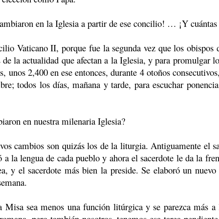
iaron en la Iglesia a partir de ese concilio! … ¡Y cuántas 
o Vaticano II, porque fue la segunda vez que los obispos d
s de la actualidad que afectan a la Iglesia, y para promulgar 
s, unos 2,400 en ese entonces, durante 4 otoños consecutivos
bre; todos los días, mañana y tarde, para escuchar ponencia
on en nuestra milenaria Iglesia?
cambios son quizás los de la liturgia. Antiguamente el sace
 a la lengua de cada pueblo y ahora el sacerdote le da la fren
a, y el sacerdote más bien la preside. Se elaboró un nuevo 
 semana.
sa sea menos una función litúrgica y se parezca más a la
 romana, pero también nosotros, tenemos esa tarea pendiente,