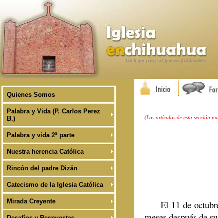
Quienes Somos
Palabra y Vida (P. Carlos Perez
(Los artículos de esta sección p
B.)
Palabra y vida 2ª parte
Nuestra herencia Católica
Rincón del padre Dizán
Catecismo de la Iglesia Católica
Mirada Creyente
El 11 de octubre de
meses después de su
Desafíos y Respuestas