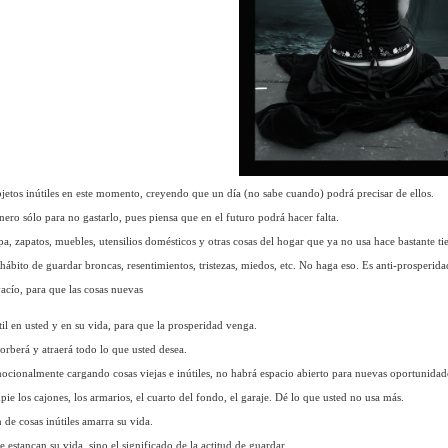
objetos inútiles en este momento, creyendo que un día (no sabe cuando) podrá precisar de ellos.
inero sólo para no gastarlo, pues piensa que en el futuro podrá hacer falta.
pa, zapatos, muebles, utensilios domésticos y otras cosas del hogar que ya no usa hace bastante t
 hábito de guardar broncas, resentimientos, tristezas, miedos, etc. No haga eso. Es anti-prosperida
vacío, para que las cosas nuevas
til en usted y en su vida, para que la prosperidad venga.
orberá y atraerá todo lo que usted desea.
mocionalmente cargando cosas viejas e inútiles, no habrá espacio abierto para nuevas oportunidad
pie los cajones, los armarios, el cuarto del fondo, el garaje. Dé lo que usted no usa más.
de cosas inútiles amarra su vida.
estancan su vida, sino el significado de la actitud de guardar.