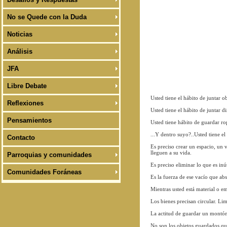
No se Quede con la Duda
Noticias
Análisis
JFA
Libre Debate
Usted tiene el hábito de juntar 
Reflexiones
Usted tiene el hábito de juntar d
Pensamientos
Usted tiene hábito de guardar ro
...Y dentro suyo?..Usted tiene el
Contacto
Es preciso crear un espacio, un 
lleguen a su vida.
Parroquias y comunidades
Es preciso eliminar lo que es inú
Comunidades Foráneas
Es la fuerza de ese vacío que abs
Mientras usted está material o e
Los bienes precisan circular. Lim
La actitud de guardar un montón 
No son los objetos guardados que 