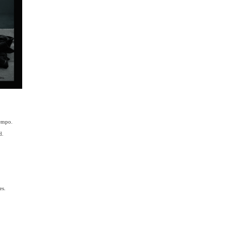
iempo.
d.
es.