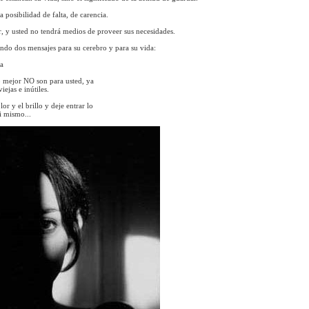
 posibilidad de falta, de carencia.
, y usted no tendrá medios de proveer sus necesidades.
ando dos mensajes para su cerebro y para su vida:
na
lo mejor NO son para usted, ya
ejas e inútiles.
or y el brillo y deje entrar lo
i mismo...