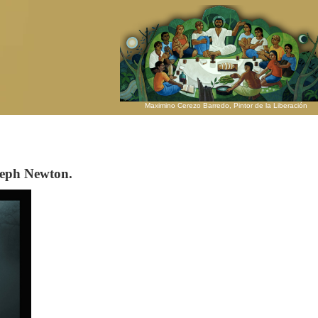
Maximino Cerezo Barredo, Pintor de la Liberación
eph Newton.