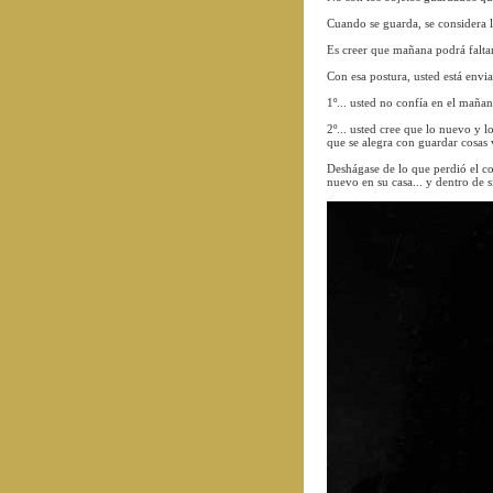
Cuando se guarda, se considera la
Es creer que mañana podrá faltar
Con esa postura, usted está envi
1º... usted no confía en el maña
2º... usted cree que lo nuevo y 
que se alegra con guardar cosas vi
Deshágase de lo que perdió el col
nuevo en su casa... y dentro de s