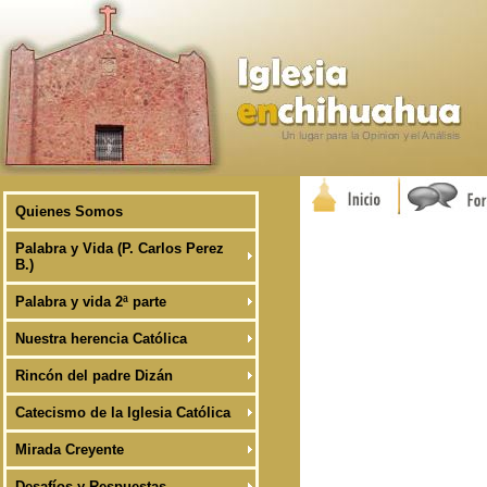
Quienes Somos
Palabra y Vida (P. Carlos Perez
B.)
Palabra y vida 2ª parte
Nuestra herencia Católica
Rincón del padre Dizán
Catecismo de la Iglesia Católica
Mirada Creyente
Desafíos y Respuestas