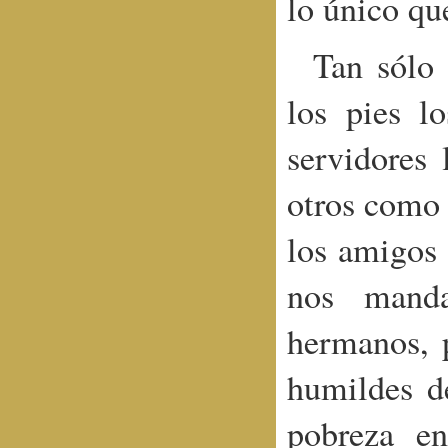
lo único qu
Tan sólo
los pies l
servidores
otros como 
los amigos 
nos manda
hermanos, p
humildes d
pobreza en