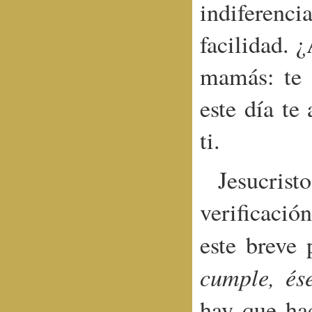
indiferenc
facilidad. 
mamás: te 
este día t
ti.
Jesucrist
verificació
este breve 
cumple, é
hay que hac