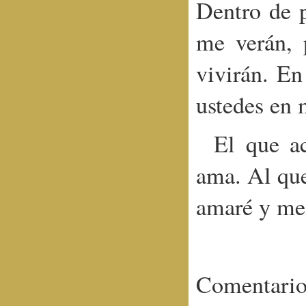
Dentro de 
me verán, 
vivirán. En
ustedes en 
El que a
ama. Al que
amaré y me 
Comentario