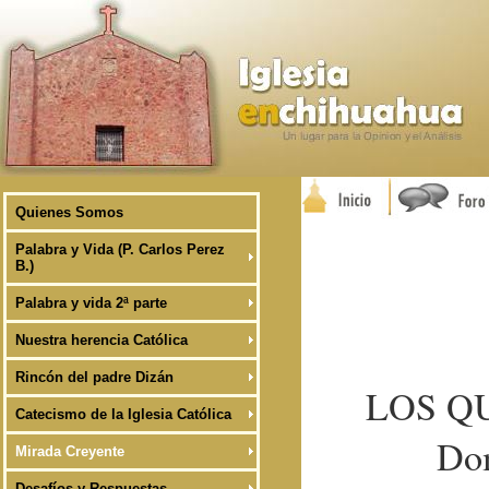
Quienes Somos
Palabra y Vida (P. Carlos Perez
B.)
Palabra y vida 2ª parte
Nuestra herencia Católica
Rincón del padre Dizán
LOS Q
Catecismo de la Iglesia Católica
Dom
Mirada Creyente
Desafíos y Respuestas