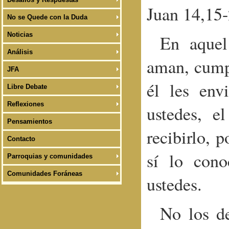
Juan 14,15-
No se Quede con la Duda
Noticias
En aquel
Análisis
aman, cumpl
JFA
él les env
Libre Debate
Reflexiones
ustedes, e
Pensamientos
recibirlo, 
Contacto
sí lo cono
Parroquias y comunidades
Comunidades Foráneas
ustedes.
No los de