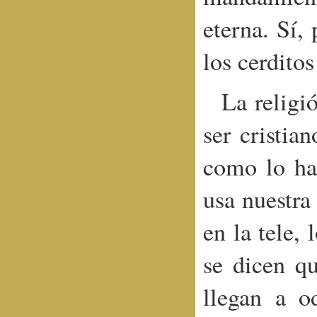
eterna. Sí,
los cerditos
La religi
ser cristia
como lo ha
usa nuestra
en la tele,
se dicen qu
llegan a o