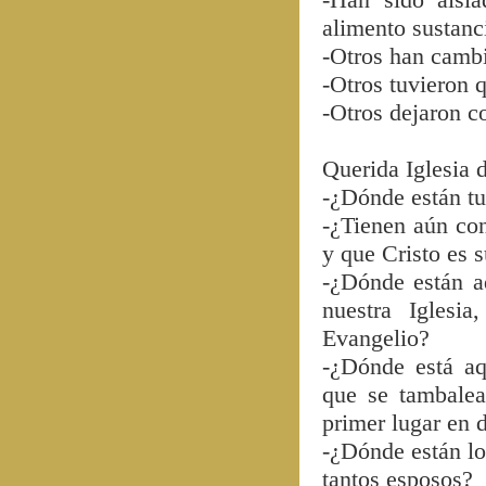
alimento sustanc
-Otros han cambi
-Otros tuvieron q
-Otros dejaron co
Querida Iglesia 
-¿Dónde están tu
-¿Tienen aún co
y que Cristo es 
-¿Dónde están a
nuestra Iglesi
Evangelio?
-¿Dónde está aq
que se tambalea
primer lugar en 
-¿Dónde están lo
tantos esposos?