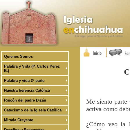
Quienes Somos
Palabra y Vida (P. Carlos Perez
C
B.)
Palabra y vida 2ª parte
Nuestra herencia Católica
Me siento parte 
Rincón del padre Dizán
activa como debe
Catecismo de la Iglesia Católica
Mirada Creyente
¿Cómo veo la I
Desafíos y Respuestas