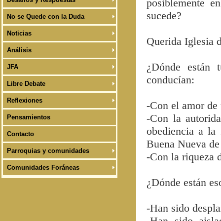
posiblemente en
sucede?
No se Quede con la Duda
Noticias
Querida Iglesia 
Análisis
¿Dónde están t
JFA
conducían:
Libre Debate
Reflexiones
-Con el amor de 
-Con la autorid
Pensamientos
obediencia a la
Contacto
Buena Nueva de 
Parroquias y comunidades
-Con la riqueza d
Comunidades Foráneas
¿Dónde están es
-Han sido despla
-Han sido aisla